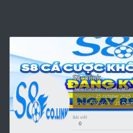
S8colink
New member
·
From
vietna
Tham gia
25 October 2025
lần hoạt động cuối
25 Octo
Bài viết
0