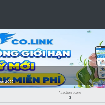
m
ber 2025
Reaction score
0