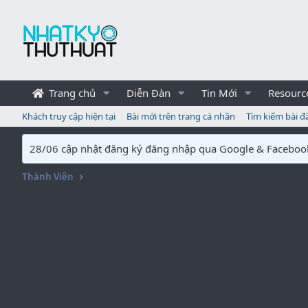
Trang chủ
Diễn Đàn
Tin Mới
Resourc
Khách truy cập hiện tại
Bài mới trên trang cá nhân
Tìm kiếm bài đ
28/06 cập nhật đăng ký đăng nhập qua Google & Faceboo
Thành Viên