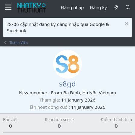
Đăng nhập
Đăng ký
28/06 cập nhật đăng ký đăng nhập qua Google &
Facebook
Thành Viên
s8gd
New member
·
From
Ba Đình, Hà Nội, Vietnam
Tham gia
11 January 2026
lần hoạt động cuối
11 January 2026
Bài viết
Reaction score
Điểm thành tích
0
0
0