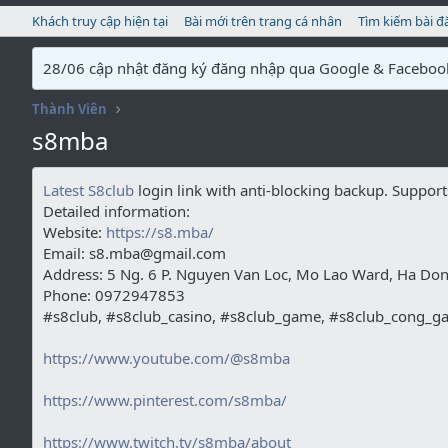
Khách truy cập hiện tại
Bài mới trên trang cá nhân
Tìm kiếm bài đ
28/06 cập nhật đăng ký đăng nhập qua Google & Faceboo
Thành Viên
s8mba
Latest S8club
login link with anti-blocking backup. Support
Detailed information:
Website:
https://s8.mba/
Email: s8.mba@gmail.com
Address: 5 Ng. 6 P. Nguyen Van Loc, Mo Lao Ward, Ha Dong
Phone: 0972947853
#s8club, #s8club_casino, #s8club_game, #s8club_cong_
https://www.youtube.com/@s8mba
https://www.pinterest.com/s8mba/
https://www.twitch.tv/s8mba/about