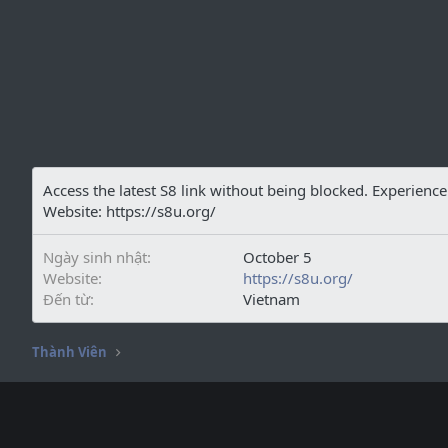
Access the latest S8 link without being blocked. Experience
Website: https://s8u.org/
Ngày sinh nhật
October 5
Website
https://s8u.org/
Đến từ
Vietnam
Thành Viên