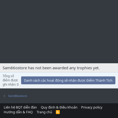
Sam86ostore has not been awarded any trophies yet.
Tổng số
điểm được
Danh sách các hoạt động sẽ nhận được Điểm Thành Tích
ghi nhận: 0
Sam86ostore
Liên hệ BQT diễn đàn
Quy định & Điều khoản
Privacy policy
Hướng dẫn & FAQ
Trang chủ
R
S