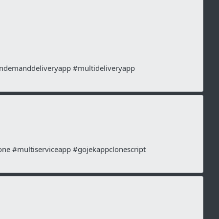
ondemanddeliveryapp #multideliveryapp
ne #multiserviceapp #gojekappclonescript