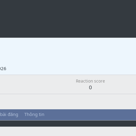
026
Reaction score
0
 bài đăng
Thông tin