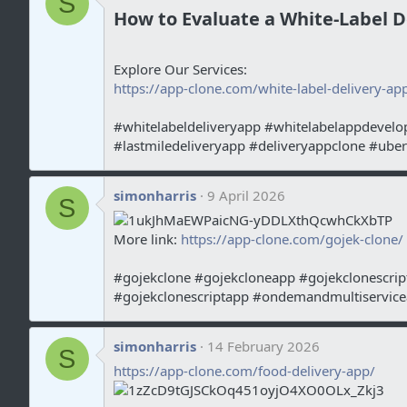
S
How to Evaluate a White-Label D
Explore Our Services:
https://app-clone.com/white-label-delivery-ap
#whitelabeldeliveryapp #whitelabelappdevel
#lastmiledeliveryapp #deliveryappclone #uber
simonharris
9 April 2026
S
More link:
https://app-clone.com/gojek-clone/
#gojekclone #gojekcloneapp #gojekclonescri
#gojekclonescriptapp #ondemandmultiservic
simonharris
14 February 2026
S
https://app-clone.com/food-delivery-app/