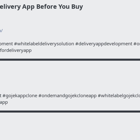
elivery App Before You Buy​
p/
opment #whitelabeldeliverysolution #deliveryappdevelopment #
fordeliveryapp
pt #gojekappclone #ondemandgojekcloneapp #whitelabelgojekclo
eapp