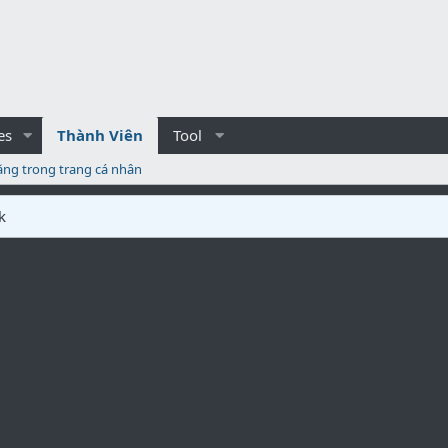
es
Thành Viên
Tool
ăng trong trang cá nhân
k