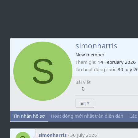
simonharris
S
New member
Tham gia
14 February 2026
lần hoạt động cuối
30 July 2
Bài viết
0
Tìm
Tin nhắn hồ sơ
Hoạt động mới nhất trên diễn đàn
Các
simonharris
30 July 2026