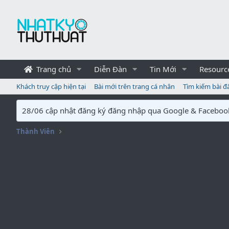
Trang chủ
Diễn Đàn
Tin Mới
Resourc
Khách truy cập hiện tại
Bài mới trên trang cá nhân
Tìm kiếm bài đ
28/06 cập nhật đăng ký đăng nhập qua Google & Faceboo
Thành Viên