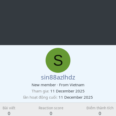
S
sin88azlhdz
New member
·
From
Vietnam
Tham gia
11 December 2025
lần hoạt động cuối
11 December 2025
Bài viết
Reaction score
Điểm thành tích
0
0
0