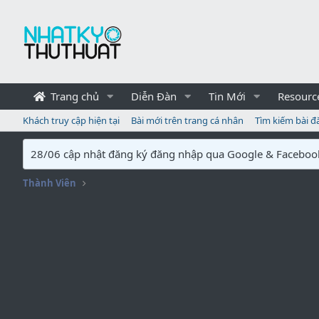
Trang chủ
Diễn Đàn
Tin Mới
Resourc
Khách truy cập hiện tại
Bài mới trên trang cá nhân
Tìm kiếm bài đ
28/06 cập nhật đăng ký đăng nhập qua Google & Faceboo
Thành Viên