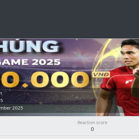
m
25
mber 2025
Reaction score
0