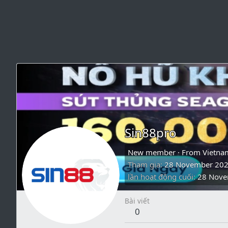
Sin88pro
New member
·
From
Vietna
Tham gia
28 November 20
lần hoạt động cuối
28 Nove
Bài viết
0