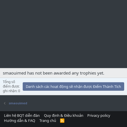
smaouimed has not been awarded any trophies yet.
Tổng số
điểm được
Danh sách các hoạt động sẽ nhận được Điểm Thành Tích
ghi nhận: 0
smaouimed
Liên hệ BQT diễn đàn
Quy định & Điều khoản
Privacy policy
Hướng dẫn & FAQ
Trang chủ
R
S