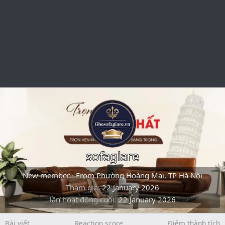
sofagiare
New member
·
From
Phường Hoàng Mai, TP Hà Nội
Tham gia
22 January 2026
lần hoạt động cuối
22 January 2026
Bài viết
Reaction score
Điểm thành tích