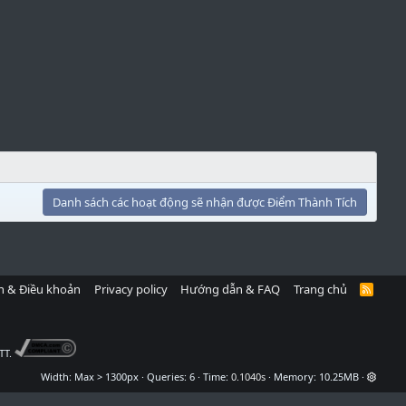
Danh sách các hoạt động sẽ nhận được Điểm Thành Tích
h & Điều khoản
Privacy policy
Hướng dẫn & FAQ
Trang chủ
R
S
S
TT.
Width
Queries
6
Time
0.1040s
Memory
10.25MB