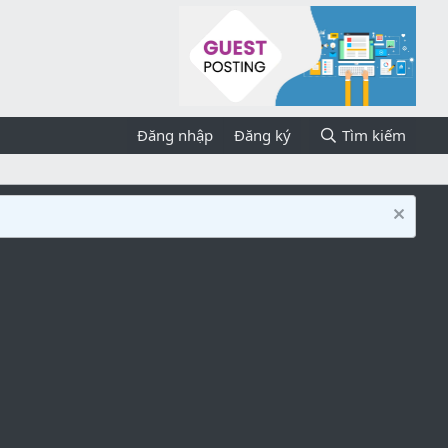
Đăng nhập
Đăng ký
Tìm kiếm