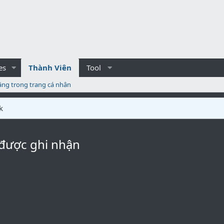
es
Thành Viên
Tool
ăng trong trang cá nhân
k
 được ghi nhận