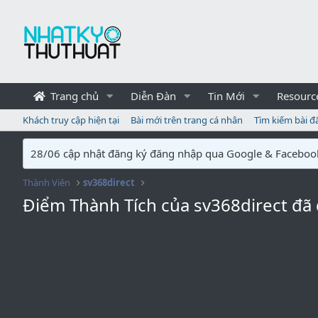
Trang chủ
Diễn Đàn
Tin Mới
Resourc
Khách truy cập hiện tại
Bài mới trên trang cá nhân
Tìm kiếm bài đ
28/06 cập nhật đăng ký đăng nhập qua Google & Faceboo
Thành Viên
sv368direct
Điểm Thành Tích của sv368direct đã