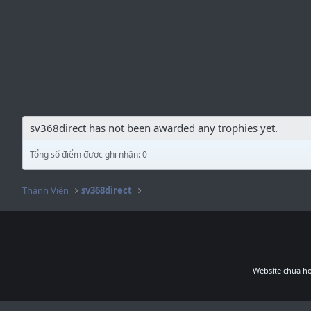
sv368direct has not been awarded any trophies yet.
Tổng số điểm được ghi nhận: 0
Thành Viên
sv368direct
Website chưa ho