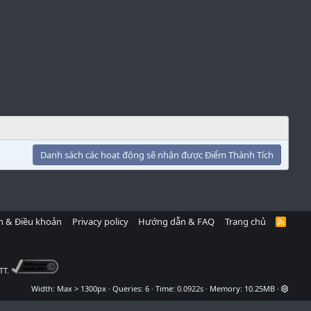
Danh sách các hoạt động sẽ nhận được Điểm Thành Tích
h & Điều khoản
Privacy policy
Hướng dẫn & FAQ
Trang chủ
R
S
S
TT.
Width
Queries
6
Time
0.0922s
Memory
10.25MB