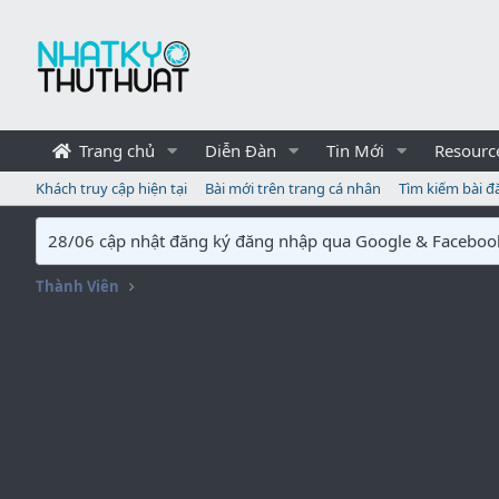
Trang chủ
Diễn Đàn
Tin Mới
Resourc
Khách truy cập hiện tại
Bài mới trên trang cá nhân
Tìm kiếm bài đ
28/06 cập nhật đăng ký đăng nhập qua Google & Faceboo
Thành Viên