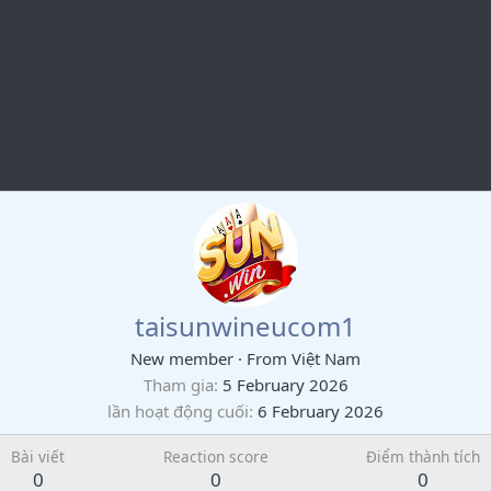
taisunwineucom1
New member
·
From
Việt Nam
Tham gia
5 February 2026
lần hoạt động cuối
6 February 2026
Bài viết
Reaction score
Điểm thành tích
0
0
0