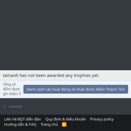
tamanh has not been awarded any trophies yet.
Tổng số
điểm được
Danh sách các hoạt động sẽ nhận được Điểm Thành Tích
ghi nhận: 0
tamanh
Liên hệ BQT diễn đàn
Quy định & Điều khoản
Privacy policy
Hướng dẫn & FAQ
Trang chủ
R
S