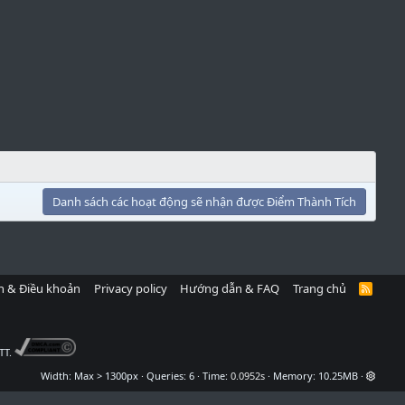
Danh sách các hoạt động sẽ nhận được Điểm Thành Tích
h & Điều khoản
Privacy policy
Hướng dẫn & FAQ
Trang chủ
R
S
S
TT.
Width
Queries
6
Time
0.0952s
Memory
10.25MB