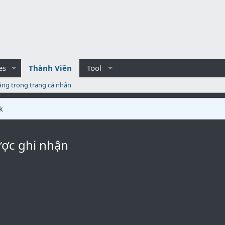
es
Thành Viên
Tool
ăng trong trang cá nhân
k
ược ghi nhận