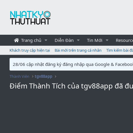
Trang chủ
Diễn Đàn
Tin Mới
Resourc
Khách truy cập hiện tại
Bài mới trên trang cá nhân
Tìm kiếm bài đ
28/06 cập nhật đăng ký đăng nhập qua Google & Faceboo
Thành Viên
tgv88app
Điểm Thành Tích của tgv88app đã đ