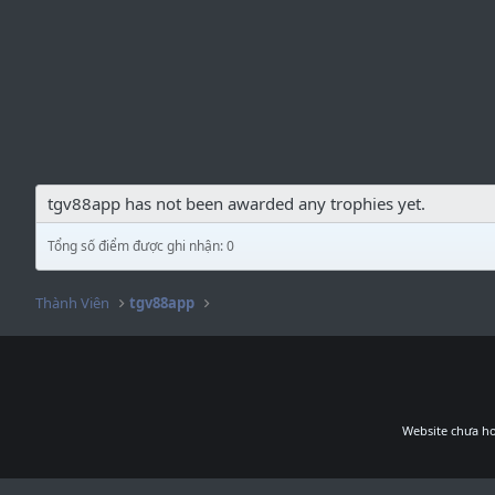
tgv88app has not been awarded any trophies yet.
Tổng số điểm được ghi nhận: 0
Thành Viên
tgv88app
Website chưa ho