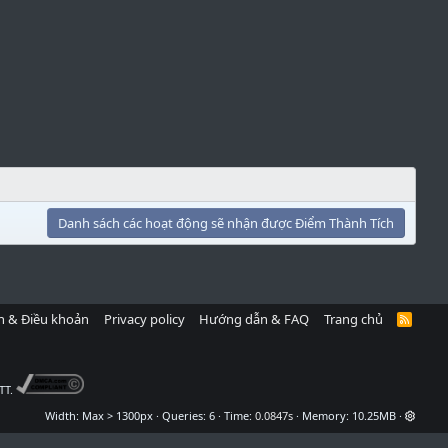
Danh sách các hoạt động sẽ nhận được Điểm Thành Tích
h & Điều khoản
Privacy policy
Hướng dẫn & FAQ
Trang chủ
R
S
S
TT.
Width
Queries
6
Time
0.0847s
Memory
10.25MB