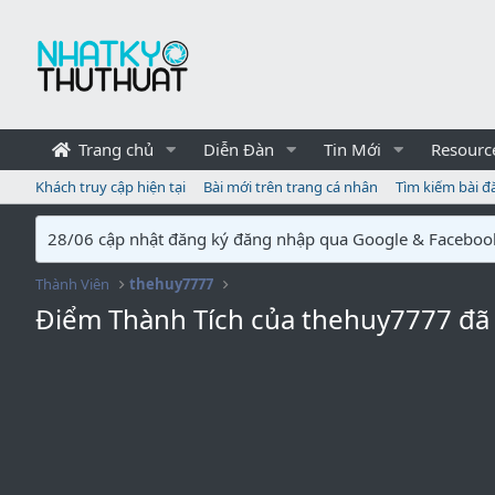
Trang chủ
Diễn Đàn
Tin Mới
Resourc
Khách truy cập hiện tại
Bài mới trên trang cá nhân
Tìm kiếm bài đ
28/06 cập nhật đăng ký đăng nhập qua Google & Faceboo
Thành Viên
thehuy7777
Điểm Thành Tích của thehuy7777 đã