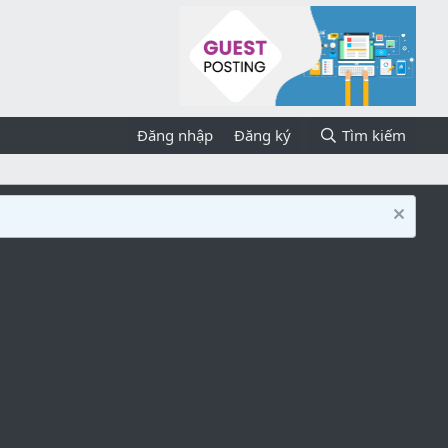
Đăng nhập
Đăng ký
Tìm kiếm