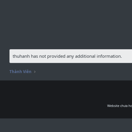
thuhanh has not provided any additional information.
Thành Viên
Website chưa ho