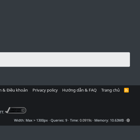
h & Điều khoản
Privacy policy
Hướng dẫn & FAQ
Trang chủ
R
S
S
TT.
Width
Queries
9
Time
0.0919s
Memory
10.63MB