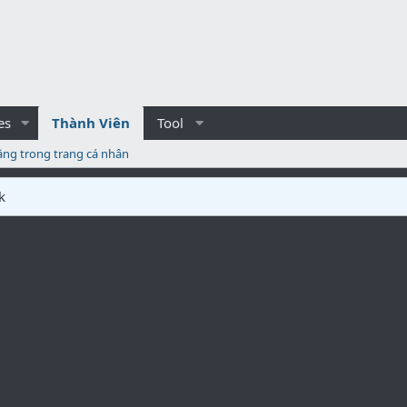
es
Thành Viên
Tool
ăng trong trang cá nhân
k