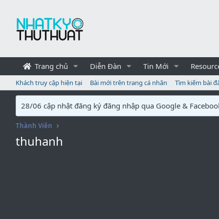
Trang chủ
Diễn Đàn
Tin Mới
Resourc
Khách truy cập hiện tại
Bài mới trên trang cá nhân
Tìm kiếm bài đ
28/06 cập nhật đăng ký đăng nhập qua Google & Faceboo
Thành Viên
thuhanh