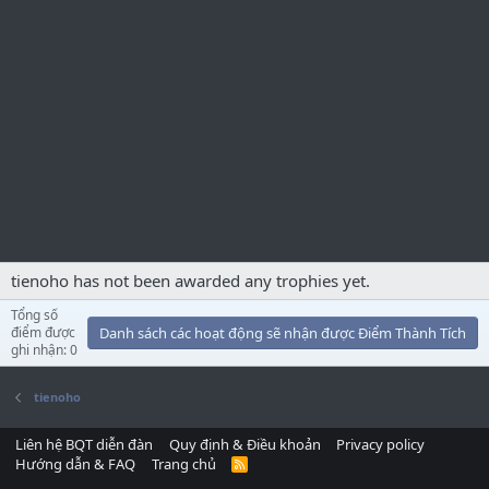
tienoho has not been awarded any trophies yet.
Tổng số
điểm được
Danh sách các hoạt động sẽ nhận được Điểm Thành Tích
ghi nhận: 0
tienoho
Liên hệ BQT diễn đàn
Quy định & Điều khoản
Privacy policy
Hướng dẫn & FAQ
Trang chủ
R
S