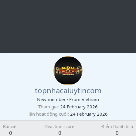
topnhacaiuytincom
New member
·
From
Vietnam
Tham gia
24 February 2026
lần hoạt động cuối
24 February 2026
Bài viết
Reaction score
Điểm thành tích
0
0
0