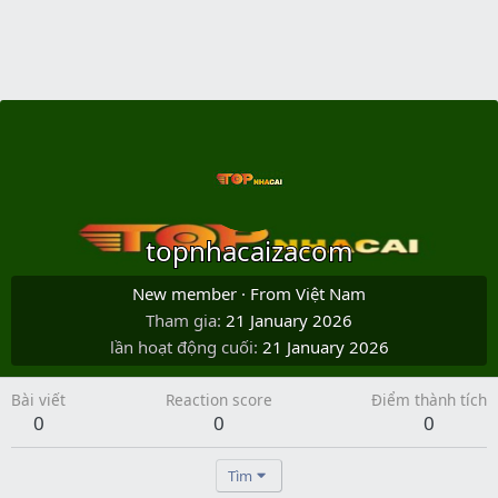
topnhacaizacom
New member
·
From
Việt Nam
Tham gia
21 January 2026
lần hoạt động cuối
21 January 2026
Bài viết
Reaction score
Điểm thành tích
0
0
0
Tìm