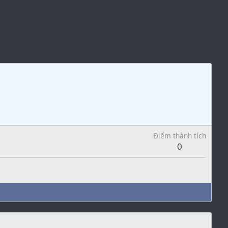
Điểm thành tích
0