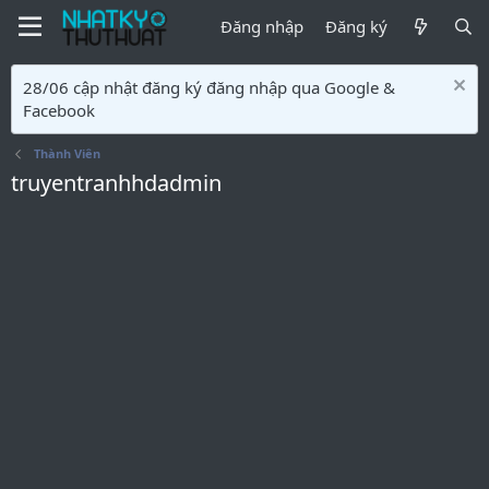
Đăng nhập
Đăng ký
28/06 cập nhật đăng ký đăng nhập qua Google &
Facebook
Thành Viên
truyentranhhdadmin