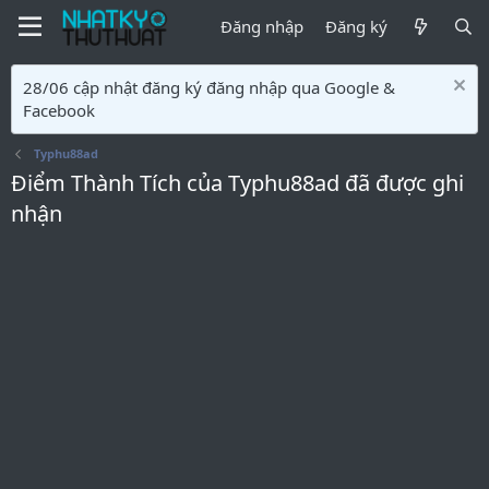
Đăng nhập
Đăng ký
28/06 cập nhật đăng ký đăng nhập qua Google &
Facebook
Typhu88ad
Điểm Thành Tích của Typhu88ad đã được ghi
nhận