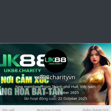
uk88charityvn
New member
·
From
Thành phố Huế, Việt Nam
Tham gia
22 October 2025
lần hoạt động cuối
22 October 2025
Bài viết
Reaction score
Điểm thành tích