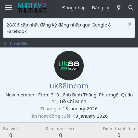
Đăng nhập
Đăng ký
28/06 cập nhật đăng ký đăng nhập qua Google &
Facebook
Thành Viên
uk88incom
New member
·
From
319 Lãnh Binh Thăng, Phường8, Quận
11, Hồ Chí Minh
Tham gia
13 January 2026
lần hoạt động cuối
13 January 2026
Bài viết
Reaction score
Điểm thành tích
0
0
0