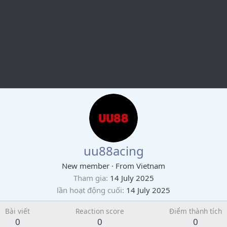
uu88acing
New member
·
From
Vietnam
Tham gia
14 July 2025
lần hoạt động cuối
14 July 2025
Bài viết
Reaction score
Điểm thành tích
0
0
0