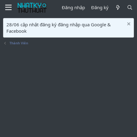
Đăng nhập
Đăng ký
28/06 cập nhật đăng ký đăng nhập qua Google &
Facebook
Thành Viên