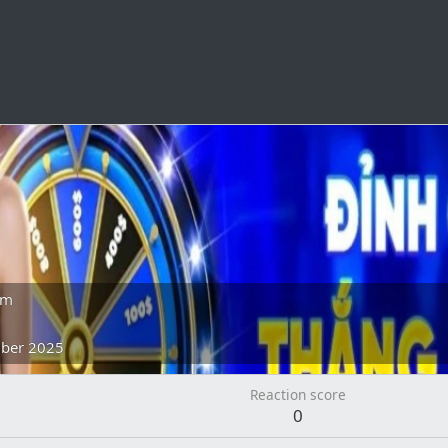
am
ber 2025
Reaction score
0