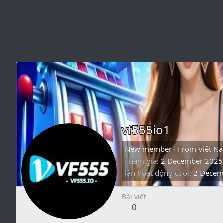
vf555io1
New member
·
From
Việt N
Tham gia
2 December 2025
lần hoạt động cuối
2 Decem
Bài viết
0