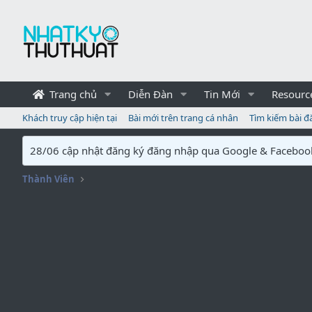
Trang chủ
Diễn Đàn
Tin Mới
Resourc
Khách truy cập hiện tại
Bài mới trên trang cá nhân
Tìm kiếm bài đ
28/06 cập nhật đăng ký đăng nhập qua Google & Faceboo
Thành Viên