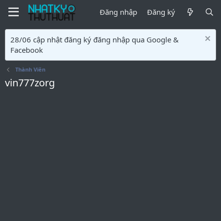
Đăng nhập
Đăng ký
28/06 cập nhật đăng ký đăng nhập qua Google &
Facebook
Thành Viên
vin777zorg