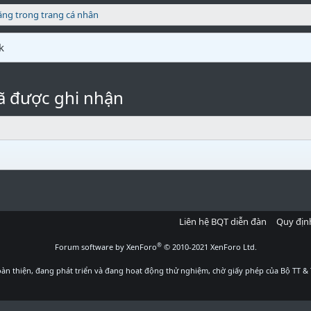
ăng trong trang cá nhân
k
ã được ghi nhận
Liên hệ BQT diễn đàn
Quy địn
®
Forum software by XenForo
© 2010-2021 XenForo Ltd.
àn thiện, đang phát triển và đang hoạt động thử nghiệm, chờ giấy phép của Bộ TT & 