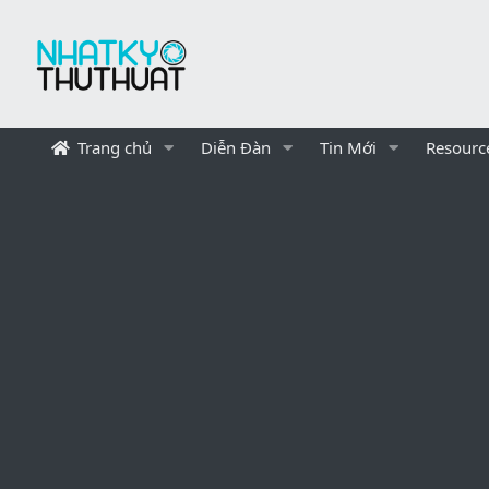
Trang chủ
Diễn Đàn
Tin Mới
Resourc