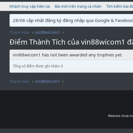
Khách truy cập hiện tại
Bài mới trên trang cá nhân
Tìm kiếm bài đ
28/06 cập nhật đăng ký đăng nhập qua Google & Faceboo
Thành Viên
vin88wicom1
Điểm Thành Tích của vin88wicom1 đ
vin88wicom1 has not been awarded any trophies yet.
Tổng số điểm được ghi nhận: 0
Thành Viên
vin88wicom1
Website chưa ho