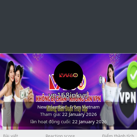
vn168inkvn
New member
·
From
Vietnam
Tham gia
22 January 2026
lần hoạt động cuối
22 January 2026
Bài viết
Reaction score
Điểm thành tích