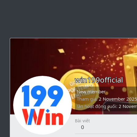
win199official
New member
Tham gia
2 November 202
lần hoạt động cuối
2 Novem
Bài viết
0