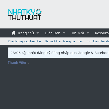
Trang chủ
Diễn Đàn
Tin Mới
Resourc
Khách truy cập hiện tại
Bài mới trên trang cá nhân
Tìm kiếm bài đ
28/06 cập nhật đăng ký đăng nhập qua Google & Faceboo
Thành Viên