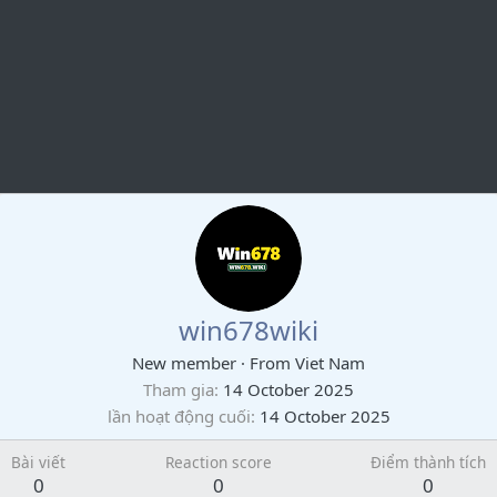
win678wiki
New member
·
From
Viet Nam
Tham gia
14 October 2025
lần hoạt động cuối
14 October 2025
Bài viết
Reaction score
Điểm thành tích
0
0
0