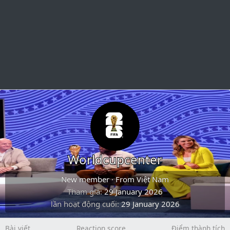
Worldcupcenter
New member
·
From
Việt Nam
Tham gia
29 January 2026
lần hoạt động cuối
29 January 2026
Bài viết
Reaction score
Điểm thành tích