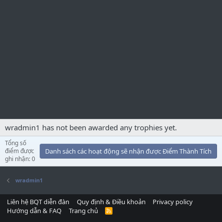
wradmin1 has not been awarded any trophies yet.
Tổng số
điểm được
Danh sách các hoạt động sẽ nhận được Điểm Thành Tích
ghi nhận: 0
wradmin1
Liên hệ BQT diễn đàn
Quy định & Điều khoản
Privacy policy
Hướng dẫn & FAQ
Trang chủ
R
S