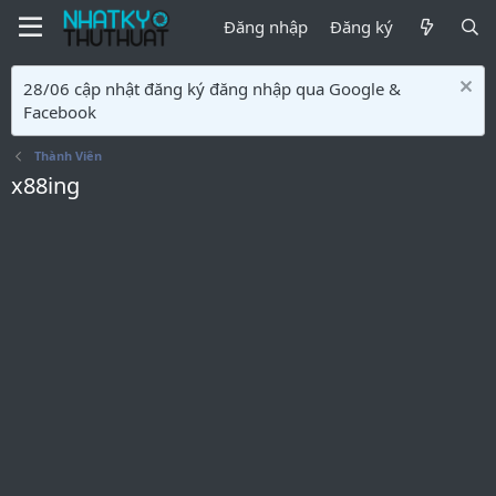
Đăng nhập
Đăng ký
28/06 cập nhật đăng ký đăng nhập qua Google &
Facebook
Thành Viên
x88ing