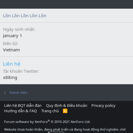
Lồn Lồn Lồn Lồn Lồn
Ngày sinh nhật
January 1
Đến từ
Vietnam
Liên hệ
Tài khoản Twitter
x88ing
Thành Viên
Liên hệ BQT diễn đàn
Quy định & Điều khoản
Privacy policy
Hướng dẫn & FAQ
Trang chủ
R
S
S
®
Forum software by XenForo
© 2010-2021 XenForo Ltd.
Website chưa hoàn thiện, đang phát triển và đang hoạt động thử nghiệm, chờ