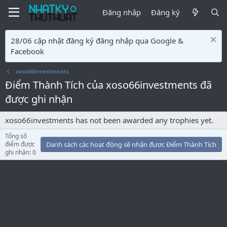
Đăng nhập
Đăng ký
28/06 cập nhật đăng ký đăng nhập qua Google &
Facebook
xoso66investments
Điểm Thành Tích của xoso66investments đã
được ghi nhận
xoso66investments has not been awarded any trophies yet.
Tổng số
điểm được
Danh sách các hoạt động sẽ nhận được Điểm Thành Tích
ghi nhận: 0