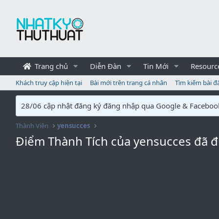
Trang chủ
Diễn Đàn
Tin Mới
Resourc
Khách truy cập hiện tại
Bài mới trên trang cá nhân
Tìm kiếm bài đ
28/06 cập nhật đăng ký đăng nhập qua Google & Faceboo
Thành Viên
yensucces
Điểm Thành Tích của yensucces đã 