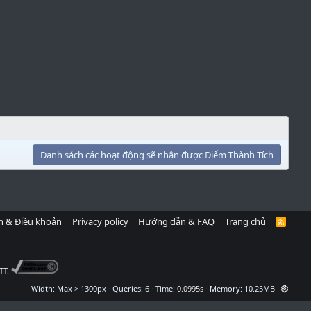
Danh sách các hoạt động sẽ nhận được Điểm Thành Tích
h & Điều khoản
Privacy policy
Hướng dẫn & FAQ
Trang chủ
R
S
S
TT.
Width
Queries
6
Time
0.0995s
Memory
10.25MB