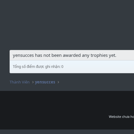
yensucces has not been awarded any trophies yet.
Tổng số điểm được ghi nhận: 0
Thành Viên
yensucces
Website chưa ho