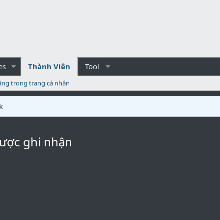
es
Thành Viên
Tool
ăng trong trang cá nhân
k
được ghi nhận