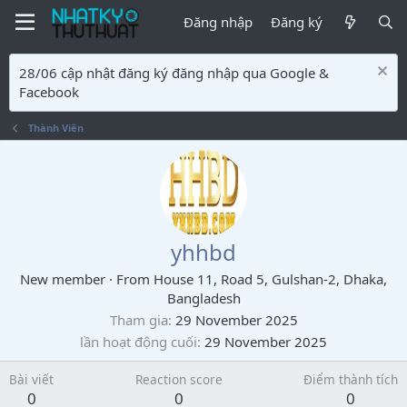
Đăng nhập
Đăng ký
28/06 cập nhật đăng ký đăng nhập qua Google &
Facebook
Thành Viên
yhhbd
New member
·
From
House 11, Road 5, Gulshan-2, Dhaka,
Bangladesh
Tham gia
29 November 2025
lần hoạt động cuối
29 November 2025
Bài viết
Reaction score
Điểm thành tích
0
0
0