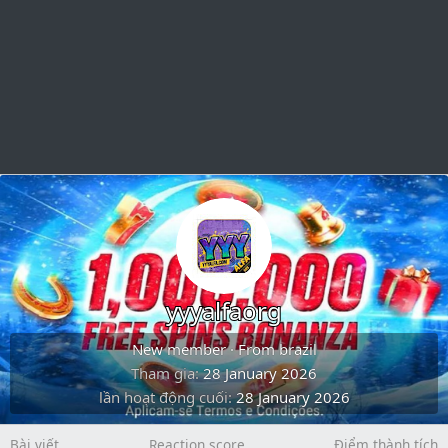
yyyalfaorg
New member
·
From
brazil
Tham gia
28 January 2026
lần hoạt động cuối
28 January 2026
Bài viết
Reaction score
Điểm thành tích