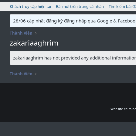
Khách truy cập hiện tại
Bài mới trên trang cá nhân
Tìm kiếm bài đ
28/06 cập nhật đăng ký đăng nhập qua Google & Faceboo
Thành Viên
zakariaaghrim
zakariaaghrim has not provided any additional information
Thành Viên
Website chưa ho