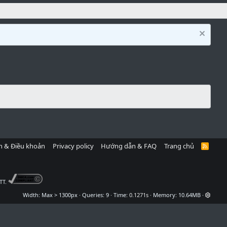
h & Điều khoản
Privacy policy
Hướng dẫn & FAQ
Trang chủ
R
S
S
TT.
Width
Queries
9
Time
0.1271s
Memory
10.64MB