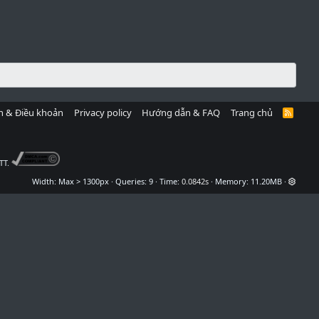
h & Điều khoản
Privacy policy
Hướng dẫn & FAQ
Trang chủ
R
S
S
TT.
Width
Queries
9
Time
0.0842s
Memory
11.20MB