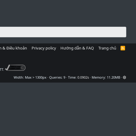
h & Điều khoản
Privacy policy
Hướng dẫn & FAQ
Trang chủ
R
S
S
TT.
Width
Queries
9
Time
0.0902s
Memory
11.20MB