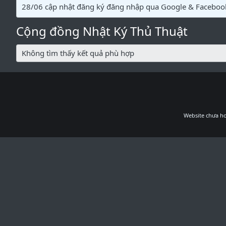
28/06 cập nhật đăng ký đăng nhập qua Google & Faceboo
Cộng đồng Nhật Ký Thủ Thuật
Không tìm thấy kết quả phù hợp
Website chưa ho