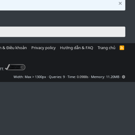
h & Điều khoản
Privacy policy
Hướng dẫn & FAQ
Trang chủ
R
S
S
TT.
Width
Queries
9
Time
0.0988s
Memory
11.20MB