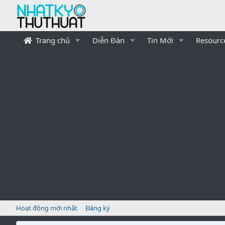
Trang chủ
Diễn Đàn
Tin Mới
Resourc
Hoạt động mới nhất
Đăng ký