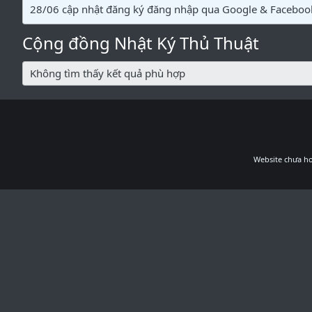
28/06 cập nhật đăng ký đăng nhập qua Google & Faceboo
Cộng đồng Nhật Ký Thủ Thuật
Không tìm thấy kết quả phù hợp
Website chưa ho