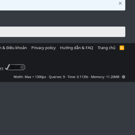
h & Điều khoản
Privacy policy
Hướng dẫn & FAQ
Trang chủ
R
S
S
TT.
Width
Queries
9
Time
0.1139s
Memory
11.20MB