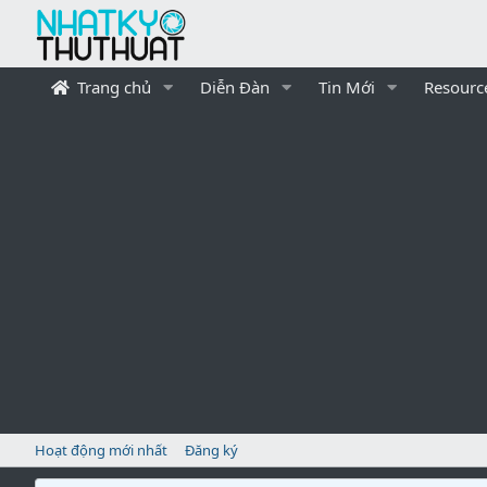
Trang chủ
Diễn Đàn
Tin Mới
Resourc
Hoạt động mới nhất
Đăng ký