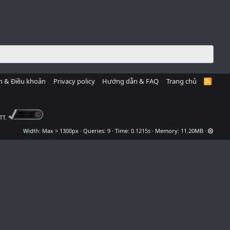
h & Điều khoản
Privacy policy
Hướng dẫn & FAQ
Trang chủ
R
S
S
TT.
Width
Queries
9
Time
0.1215s
Memory
11.20MB