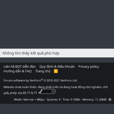
Không tìm thấy kết quả phù hợp
Liên hệ BQT diễn đàn
Quy định & Điều khoản
Privacy policy
Hướng dẫn & FAQ
Trang chủ
R
S
S
®
Forum software by XenForo
© 2010-2021 XenForo Ltd.
Website chưa hoàn thiện, đang phát triển và đang hoạt động thử nghiệm, chờ
giấy phép của Bộ TT & TT.
Width
Queries
9
Time
0.1088s
Memory
11.20MB