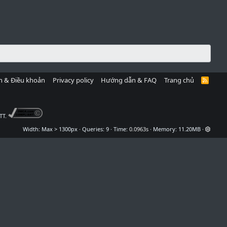
h & Điều khoản
Privacy policy
Hướng dẫn & FAQ
Trang chủ
R
S
S
TT.
Width
Queries
9
Time
0.0963s
Memory
11.20MB