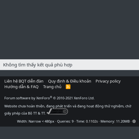
Không tìm thấy kết quả phù hợp
Liên hệ BQT diễn đàn
Quy định & Điều khoản
Privacy policy
Hướng dẫn & FAQ
Trang chủ
R
S
S
®
Forum software by XenForo
© 2010-2021 XenForo Ltd.
Website chưa hoàn thiện, đang phát triển và đang hoạt động thử nghiệm, chờ
giấy phép của Bộ TT & TT.
Width
Queries
9
Time
0.1102s
Memory
11.20MB